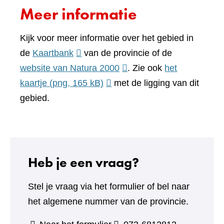
Meer informatie
Kijk voor meer informatie over het gebied in
(verwijst
de
Kaartbank
van de provincie of de
naar
(verwijst
website van Natura 2000
. Zie ook
het
een
naar
kaartje
(png, 165 kB)
met de ligging van dit
andere
een
gebied.
website)
andere
website)
Heb je een vraag?
Stel je vraag via het formulier of bel naar
het algemene nummer van de provincie.