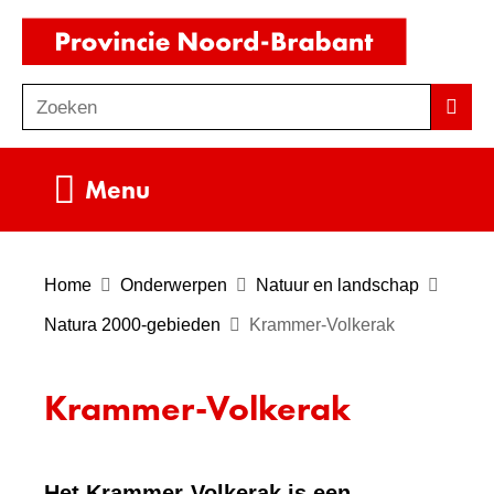
Ga
(naar
naar
homepag
de
Zoeken
Z
Zoek
inhoud
o
e
Uitklappen
Menu
k
e
n
Home
Onderwerpen
Natuur en landschap
Natura 2000-gebieden
Krammer-Volkerak
Krammer-Volkerak
Het Krammer-Volkerak is een