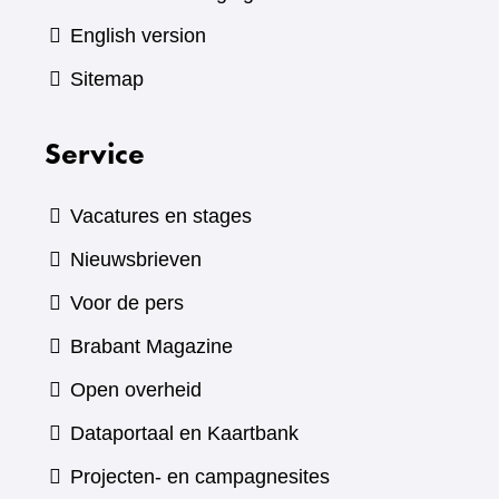
English version
Sitemap
Service
Vacatures en stages
Nieuwsbrieven
Voor de pers
(verwijst
Brabant Magazine
naar
Open overheid
een
(verwijst
Dataportaal en Kaartbank
andere
naar
Projecten- en campagnesites
website)