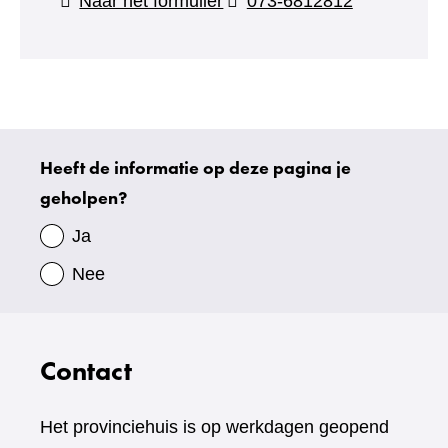
(verwijst
Naar het formulier
073-6812812
naar
een
andere
website)
Heeft de informatie op deze pagina je
Uw
geholpen?
gegevens
Ja
Nee
Contact
Het provinciehuis is op werkdagen geopend