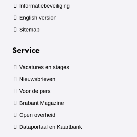
Informatiebeveiliging
English version
Sitemap
Service
Vacatures en stages
Nieuwsbrieven
Voor de pers
(verwijst
Brabant Magazine
naar
Open overheid
een
(verwijst
Dataportaal en Kaartbank
andere
naar