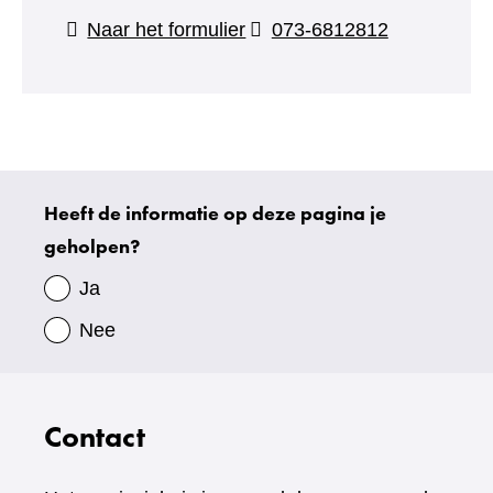
(verwijst
Naar het formulier
073-6812812
naar
een
andere
website)
Heeft de informatie op deze pagina je
Uw
geholpen?
gegevens
Ja
Nee
Contact