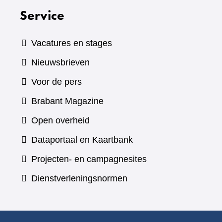
Service
Vacatures en stages
Nieuwsbrieven
Voor de pers
(verwijst
Brabant Magazine
naar
Open overheid
een
(verwijst
Dataportaal en Kaartbank
andere
naar
Projecten- en campagnesites
website)
een
Dienstverleningsnormen
andere
website)