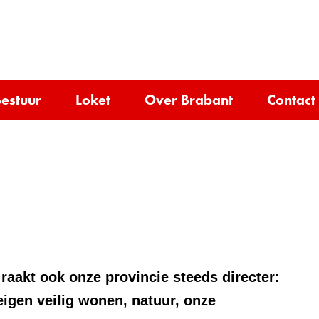
Ga
naar
e)
de
inhoud
estuur
Loket
Over Brabant
Contact
raakt ook onze provincie steeds directer:
eigen veilig wonen, natuur, onze