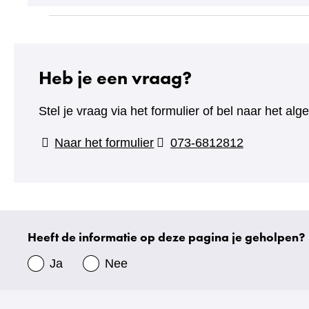
Heb je een vraag?
Stel je vraag via het formulier of bel naar het 
(verwijst
Naar het formulier
073-6812812
naar
een
andere
website)
Heeft de informatie op deze pagina je geholpen?
Uw
gegevens
Ja
Nee