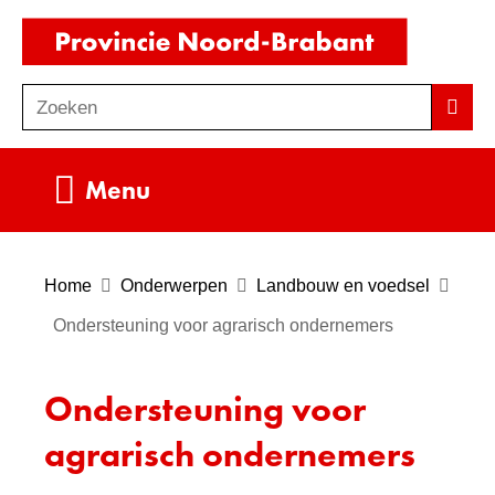
Ga
(naar
naar
homepag
de
Zoeken
Z
Zoek
inhoud
o
e
Uitklappen
Menu
k
e
n
Home
Onderwerpen
Landbouw en voedsel
Ondersteuning voor agrarisch ondernemers
Ondersteuning voor
agrarisch ondernemers