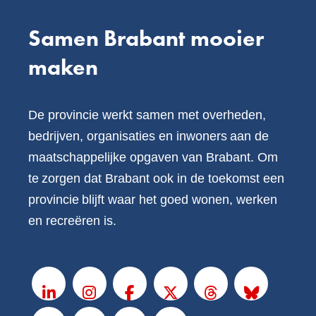
Samen Brabant mooier
maken
De provincie werkt samen met overheden,
bedrijven, organisaties en inwoners aan de
maatschappelijke opgaven van Brabant. Om
te zorgen dat Brabant ook in de toekomst een
provincie blijft waar het goed wonen, werken
en recreëren is.
V
o
LinkedIn
Instagram
Facebook
X
Threads
BlueSky