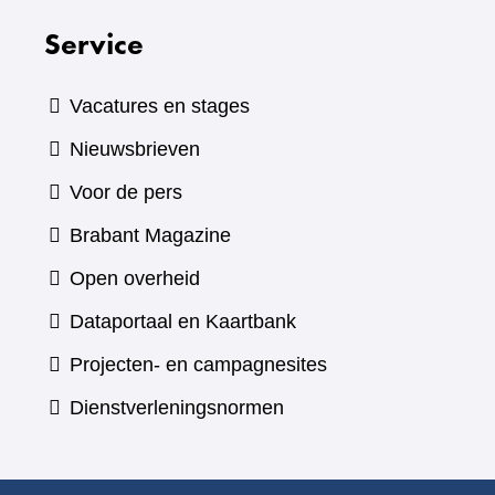
Service
Vacatures en stages
Nieuwsbrieven
Voor de pers
(verwijst
Brabant Magazine
naar
Open overheid
een
(verwijst
Dataportaal en Kaartbank
andere
naar
Projecten- en campagnesites
website)
een
Dienstverleningsnormen
andere
website)