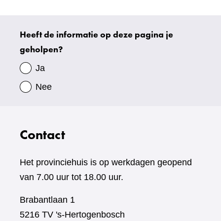
website)
Heeft de informatie op deze pagina je
Uw
geholpen?
gegevens
Ja
Nee
Contact
Het provinciehuis is op werkdagen geopend
van 7.00 uur tot 18.00 uur.
Brabantlaan 1
5216 TV 's-Hertogenbosch