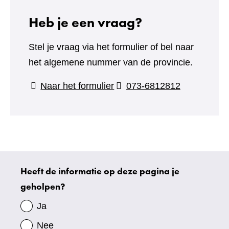
Heb je een vraag?
Stel je vraag via het formulier of bel naar
het algemene nummer van de provincie.
(verwijst
Naar het formulier
073-6812812
naar
een
andere
website)
Heeft de informatie op deze pagina je
Uw
geholpen?
gegevens
Ja
Nee