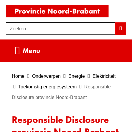
Ga
(naar
naar
homepag
de
Zoeken
Z
Zoek
inhoud
o
e
Uitklappen
Menu
k
e
n
Home
Onderwerpen
Energie
Elektriciteit
Toekomstig energiesysteem
Responsible
Disclosure provincie Noord-Brabant
Responsible Disclosure
provincie Noord-Brabant