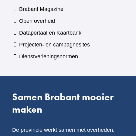
(verwijst
Brabant Magazine
naar
Open overheid
een
(verwijst
Dataportaal en Kaartbank
andere
naar
Projecten- en campagnesites
website)
een
Dienstverleningsnormen
andere
website)
Samen Brabant mooier
maken
De provincie werkt samen met overheden,