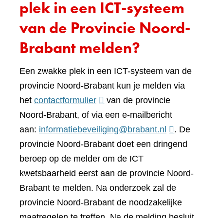
plek in een ICT-systeem
van de Provincie Noord-
Brabant melden?
Een zwakke plek in een ICT-systeem van de
provincie Noord-Brabant kun je melden via
(verwijst
het
contactformulier
van de provincie
naar
Noord-Brabant, of via een e-mailbericht
een
aan:
informatiebeveiliging@brabant.nl
. De
andere
provincie Noord-Brabant doet een dringend
website)
beroep op de melder om de ICT
kwetsbaarheid eerst aan de provincie Noord-
Brabant te melden. Na onderzoek zal de
provincie Noord-Brabant de noodzakelijke
maatregelen te treffen. Na de melding besluit