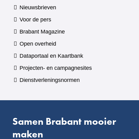
Nieuwsbrieven
Voor de pers
(verwijst
Brabant Magazine
naar
Open overheid
een
(verwijst
Dataportaal en Kaartbank
andere
naar
Projecten- en campagnesites
website)
een
Dienstverleningsnormen
andere
website)
Samen Brabant mooier
maken