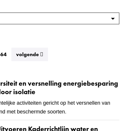
resultaten
164
volgende
rsiteit en versnelling energiebesparing
oor isolatie
lijke activiteiten gericht op het versnellen van
dend met beschermde soorten.
itvoeren Kaderrichtlijn water en