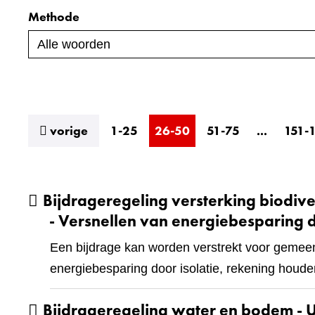
Methode
index
resultaten
vorige
1-25
26-50
51-75
...
151-
Bijdrageregeling versterking biodive
- Versnellen van energiebesparing d
Een bijdrage kan worden verstrekt voor gemeente
energiebesparing door isolatie, rekening hou
Bijdrageregeling water en bodem - U