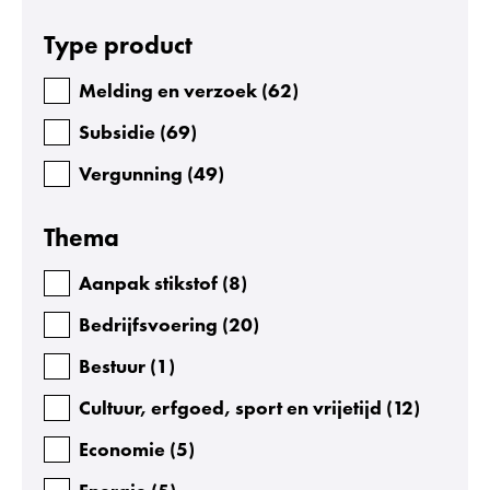
Facetten
Type product
Melding en verzoek
(
62
)
Subsidie
(
69
)
Vergunning
(
49
)
Thema
Aanpak stikstof
(
8
)
Bedrijfsvoering
(
20
)
Bestuur
(
1
)
Cultuur, erfgoed, sport en vrijetijd
(
12
)
Economie
(
5
)