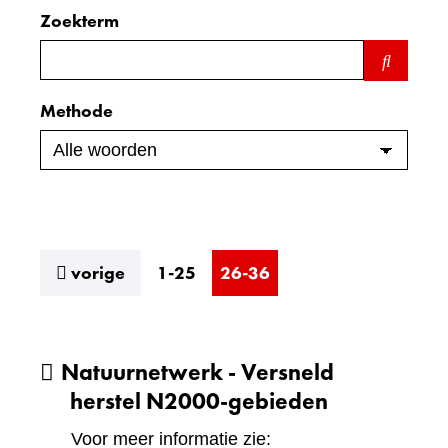
Zoekterm
Zoeken
binnen
de
Methode
index
resultaten
vorige
1-25
26-36
Natuurnetwerk - Versneld
herstel N2000-gebieden
Voor meer informatie zie: