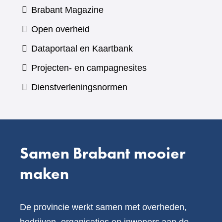
(verwijst
Brabant Magazine
naar
Open overheid
een
(verwijst
Dataportaal en Kaartbank
andere
naar
Projecten- en campagnesites
website)
een
Dienstverleningsnormen
andere
website)
Samen Brabant mooier
maken
De provincie werkt samen met overheden,