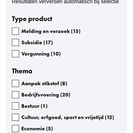
Resultaten verversen automatisch bij selectie
Facetten
Type product
Melding en verzoek
(
15
)
Subsidie
(
17
)
Vergunning
(
10
)
Thema
Aanpak stikstof
(
8
)
Bedrijfsvoering
(
20
)
Bestuur
(
1
)
Cultuur, erfgoed, sport en vrijetijd
(
12
)
Economie
(
5
)