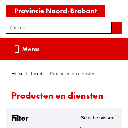
Ga
(naar
naar
homepag
de
Zoeken
Z
Zoek
inhoud
o
e
Uitklappen
Menu
k
e
n
Home
Loket
Producten en diensten
Producten en diensten
Filter
Selectie wissen