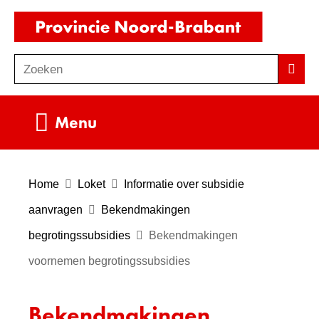
Ga
(naar
naar
homepag
de
Zoeken
Z
Zoek
inhoud
o
e
Uitklappen
Menu
k
e
n
Home
Loket
Informatie over subsidie
aanvragen
Bekendmakingen
begrotingssubsidies
Bekendmakingen
voornemen begrotingssubsidies
Bekendmakingen