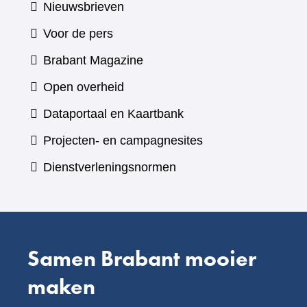
Nieuwsbrieven
Voor de pers
(verwijst
Brabant Magazine
naar
Open overheid
een
(verwijst
Dataportaal en Kaartbank
andere
naar
Projecten- en campagnesites
website)
een
Dienstverleningsnormen
andere
website)
Samen Brabant mooier
maken