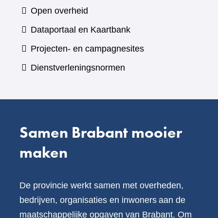
naar
Open overheid
een
(verwijst
Dataportaal en Kaartbank
andere
naar
Projecten- en campagnesites
website)
een
Dienstverleningsnormen
andere
website)
Samen Brabant mooier
maken
De provincie werkt samen met overheden,
bedrijven, organisaties en inwoners aan de
maatschappelijke opgaven van Brabant. Om