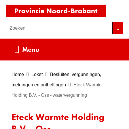
Ga
(naar
naar
homepag
de
Zoeken
Z
Zoek
inhoud
o
e
Uitklappen
Menu
k
e
n
Home
Loket
Besluiten, vergunningen,
meldingen en ontheffingen
Eteck Warmte
Holding B.V. - Oss - watervergunning
Eteck Warmte Holding
B.V. - Oss -