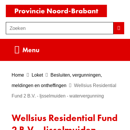
Ga
(naar
naar
homepag
de
Zoeken
Z
Zoek
inhoud
o
e
Uitklappen
Menu
k
e
n
Home
Loket
Besluiten, vergunningen,
meldingen en ontheffingen
Wellsius Residential
Fund 2 B.V. - Ijsselmuiden - watervergunning
Wellsius Residential Fund
2 B.V. - Ijsselmuiden -