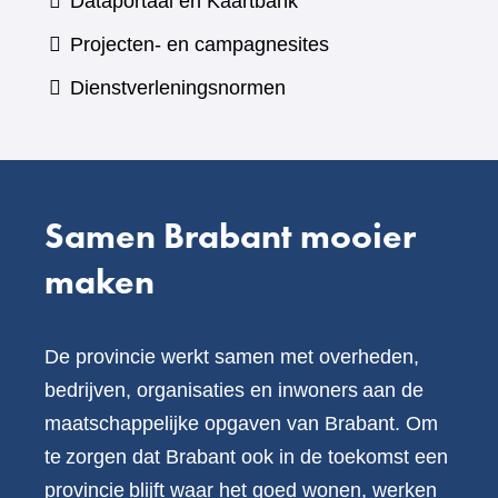
(verwijst
Dataportaal en Kaartbank
andere
naar
Projecten- en campagnesites
website)
een
Dienstverleningsnormen
andere
website)
Samen Brabant mooier
maken
De provincie werkt samen met overheden,
bedrijven, organisaties en inwoners aan de
maatschappelijke opgaven van Brabant. Om
te zorgen dat Brabant ook in de toekomst een
provincie blijft waar het goed wonen, werken