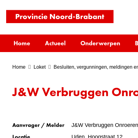
(naar
homepag
Home
Actueel
Onderwerpen
B
Home
Loket
Besluiten, vergunningen, meldingen en
J&W Verbruggen Onroe
Aanvrager / Melder
J&W Verbruggen Onroeren
Locatie
Uden, Hoogstraat 12