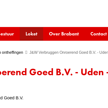
Ga
naar
e)
de
inhoud
estuur
Loket
Over Brabant
Contact
 ontheffingen
J&W Verbruggen Onroerend Goed B.V. - Uden
rend Goed B.V. - Uden 
d Goed B.V.