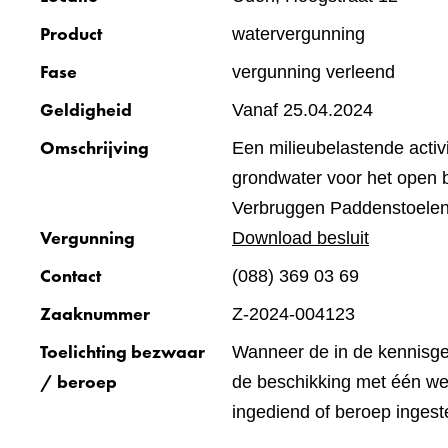
Product
watervergunning
Fase
vergunning verleend
Geldigheid
Vanaf 25.04.2024
Omschrijving
Een milieubelastende activit
grondwater voor het open
Verbruggen Paddenstoelen
Vergunning
Download besluit
Contact
(088) 369 03 69
Zaaknummer
Z-2024-004123
Toelichting bezwaar
Wanneer de in de kennisg
/ beroep
de beschikking met één wee
ingediend of beroep ingest