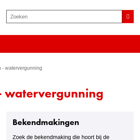
Zoeken
Z
Zoek
o
e
k
e
n
 - watervergunning
- watervergunning
Bekendmakingen
Zoek de bekendmaking die hoort bij de