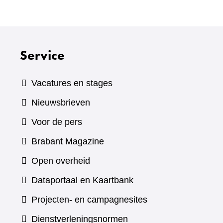
Service
Vacatures en stages
Nieuwsbrieven
Voor de pers
(verwijst
Brabant Magazine
naar
Open overheid
een
(verwijst
Dataportaal en Kaartbank
andere
naar
Projecten- en campagnesites
website)
een
Dienstverleningsnormen