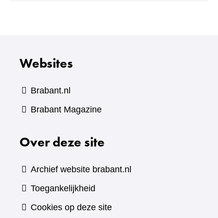
andere
website)
Websites
Brabant.nl
(verwijst
Brabant Magazine
naar
Over deze site
een
andere
website)
Archief website brabant.nl
Toegankelijkheid
Cookies op deze site