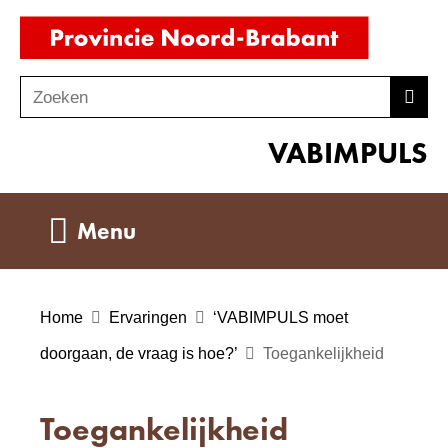
Ga
(naar
naar
homepag
de
Zoeken
Z
Zoek
inhoud
o
VABIMPULS
e
k
e
Uitklappen
Menu
n
Home
Ervaringen
‘VABIMPULS moet
doorgaan, de vraag is hoe?’
Toegankelijkheid
Toegankelijkheid