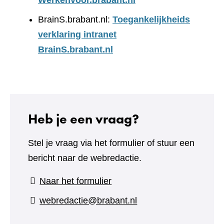
Werkenvoor.brabant.nl
BrainS.brabant.nl:
Toegankelijkheids
verklaring intranet
BrainS.brabant.nl
Heb je een vraag?
Stel je vraag via het formulier of stuur een
bericht naar de webredactie.
(verwijst
Naar het formulier
naar
webredactie@brabant.nl
een