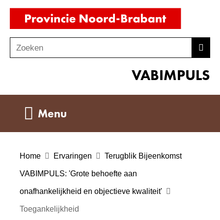
Ga
(naar
naar
homepag
de
Zoeken
Z
Zoek
inhoud
o
VABIMPULS
e
k
e
Uitklappen
Menu
n
Home
Ervaringen
Terugblik Bijeenkomst
VABIMPULS: 'Grote behoefte aan
onafhankelijkheid en objectieve kwaliteit'
Toegankelijkheid