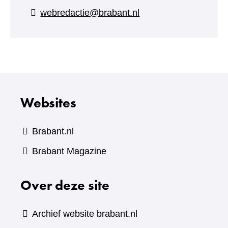
naar
webredactie@brabant.nl
een
andere
website)
Websites
Brabant.nl
(verwijst
Brabant Magazine
naar
Over deze site
een
andere
website)
Archief website brabant.nl