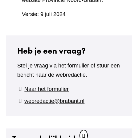
website Provincie Noord-Brabant
Versie: 9 juli 2024
Heb je een vraag?
Stel je vraag via het formulier of stuur een
bericht naar de webredactie.
(verwijst
Naar het formulier
naar
webredactie@brabant.nl
een
andere
website)