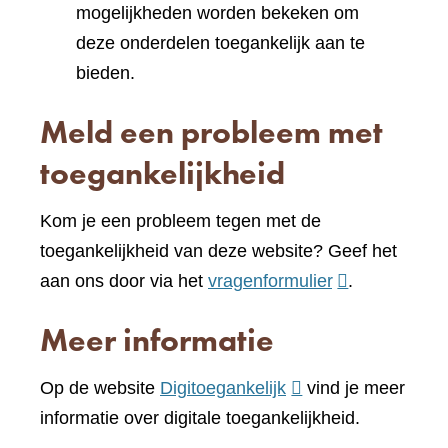
mogelijkheden worden bekeken om
deze onderdelen toegankelijk aan te
bieden.
Meld een probleem met
toegankelijkheid
Kom je een probleem tegen met de
toegankelijkheid van deze website? Geef het
(verwijst
aan ons door via het
vragenformulier
.
naar
Meer informatie
een
andere
(verwijst
Op de website
Digitoegankelijk
vind je meer
website)
naar
informatie over digitale toegankelijkheid.
een