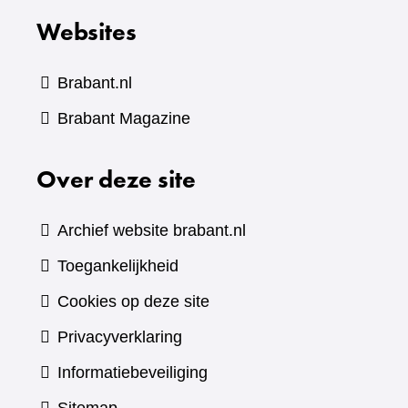
Websites
Brabant.nl
(verwijst
Brabant Magazine
naar
Over deze site
een
andere
website)
Archief website brabant.nl
Toegankelijkheid
Cookies op deze site
Privacyverklaring
Informatiebeveiliging