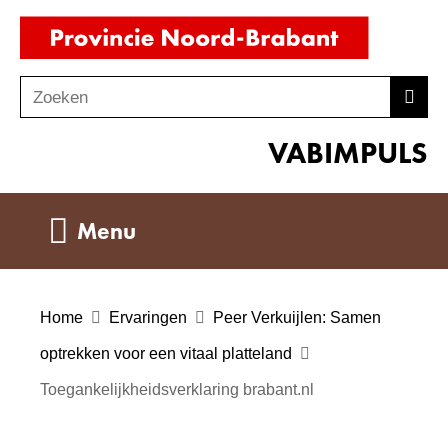
Ga
(naar
naar
homepag
de
Zoeken
Z
Zoek
inhoud
o
VABIMPULS
e
k
e
Uitklappen
Menu
n
Home
Ervaringen
Peer Verkuijlen: Samen
optrekken voor een vitaal platteland
Toegankelijkheidsverklaring brabant.nl