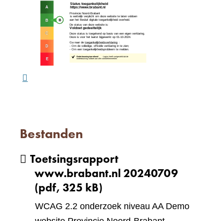
(verw
andere
naar
website)
een
ande
webs
Bestanden
Toetsingsrapport
www.brabant.nl 20240709
(pdf, 325 kB)
WCAG 2.2 onderzoek niveau AA Demo