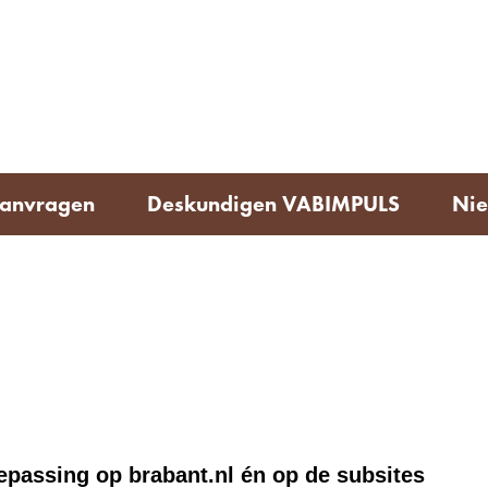
Ga
naar
e)
de
inhoud
aanvragen
Deskundigen VABIMPULS
Nie
oepassing op brabant.nl én op de subsites