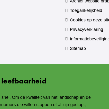
Archief website brab
Toegankelijkheid
Cookies op deze sit
Privacyverklaring
Informatiebeveiligin
Sitemap
 leefbaarheid
t snel. Om de kwaliteit van het landschap en de
nemers die willen stoppen of al zijn gestopt,