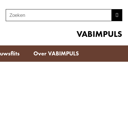
Zoeken
Z
Zoek
o
e
VABIMPULS
k
e
uwsflits
Over VABIMPULS
n