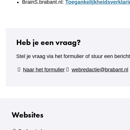
BrainS.brabant.nl:
Toegankelijkheidsverklari
Heb je een vraag?
Stel je vraag via het formulier of stuur een beric
(verwijst
Naar het formulier
webredactie@brabant.nl
naar
een
andere
website)
Websites