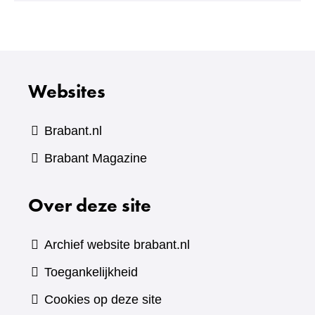
andere
website)
Websites
Brabant.nl
(verwijst
Brabant Magazine
naar
Over deze site
een
andere
website)
Archief website brabant.nl
Toegankelijkheid
Cookies op deze site