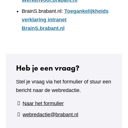
Werkenvoor.brabant.nl
BrainS.brabant.nl:
Toegankelijkheids
verklaring intranet
BrainS.brabant.nl
Heb je een vraag?
Stel je vraag via het formulier of stuur een
bericht naar de webredactie.
(verwijst
Naar het formulier
naar
webredactie@brabant.nl
een