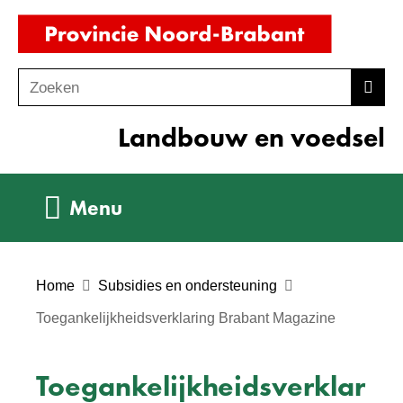
Ga
(naar
naar
homepag
de
Zoeken
Z
Zoek
inhoud
o
Landbouw en voedsel
e
k
e
Uitklappen
Menu
n
Home
Subsidies en ondersteuning
Toegankelijkheidsverklaring Brabant Magazine
Toegankelijkheidsverklar