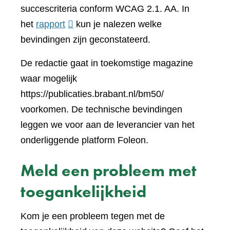
een
succescriteria conform WCAG 2.1. AA. In
(verwijst
ander
het
rapport
kun je nalezen welke
naar
websi
bevindingen zijn geconstateerd.
een
De redactie gaat in toekomstige magazine
andere
waar mogelijk
website)
https://publicaties.brabant.nl/bm50/
voorkomen. De technische bevindingen
leggen we voor aan de leverancier van het
onderliggende platform Foleon.
Meld een probleem met
toegankelijkheid
Kom je een probleem tegen met de