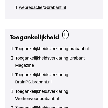
naar
webredactie@brabant.nl
een
andere
website)
Toegankelijkheid
Toegankelijkheidsverklaring brabant.nl
Toegankelijkheidsverklaring Brabant
Magazine
Toegankelijkheidsverklaring
BrainPS.brabant.nl
Toegankelijkheidsverklaring
Werkenvoor.brabant.nl