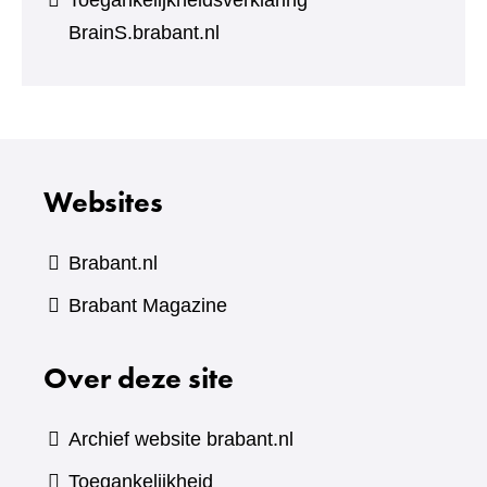
Toegankelijkheidsverklaring
BrainS.brabant.nl
Websites
Brabant.nl
(verwijst
Brabant Magazine
naar
Over deze site
een
andere
website)
Archief website brabant.nl
Toegankelijkheid