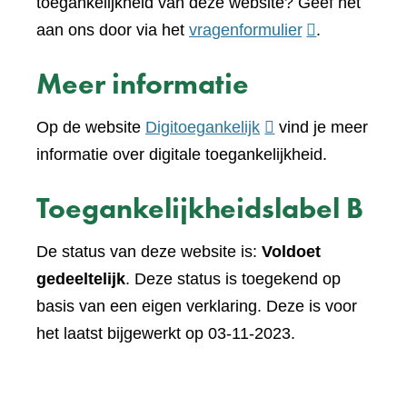
toegankelijkheid van deze website? Geef het
(verwijst
aan ons door via het
vragenformulier
.
naar
Meer informatie
een
andere
(verwijst
Op de website
Digitoegankelijk
vind je meer
website)
naar
informatie over digitale toegankelijkheid.
een
Toegankelijkheidslabel B
andere
website)
De status van deze website is:
Voldoet
gedeeltelijk
. Deze status is toegekend op
basis van een eigen verklaring. Deze is voor
het laatst bijgewerkt op 03-11-2023.