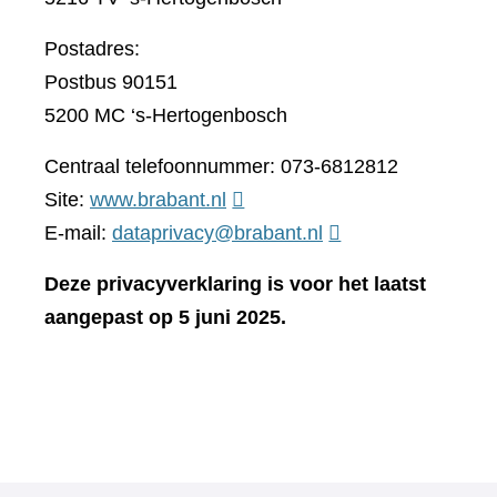
Postadres:
Postbus 90151
5200 MC ‘s-Hertogenbosch
Centraal telefoonnummer: 073-6812812
(verwijst
Site:
www.brabant.nl
naar
E-mail:
dataprivacy@brabant.nl
een
Deze privacyverklaring is voor het laatst
andere
aangepast op 5 juni 2025.
website)