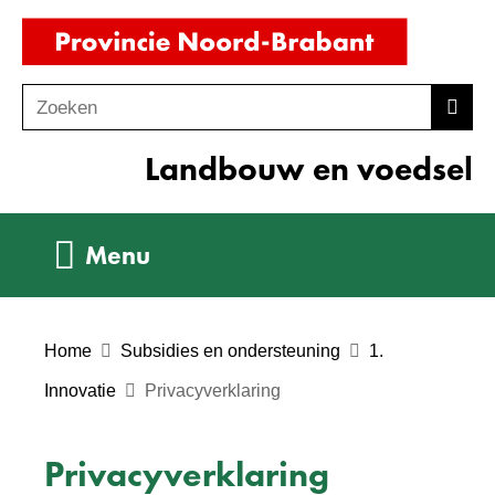
Ga
(naar
naar
homepag
de
Zoeken
Z
Zoek
inhoud
o
Landbouw en voedsel
e
k
e
Uitklappen
Menu
n
Home
Subsidies en ondersteuning
1.
Innovatie
Privacyverklaring
Privacyverklaring