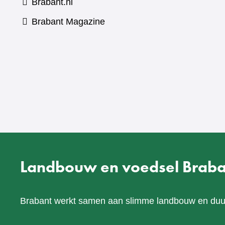
Brabant.nl
(verwijst
Brabant Magazine
naar
een
andere
website)
Landbouw en voedsel Braba
Brabant werkt samen aan slimme landbouw en du