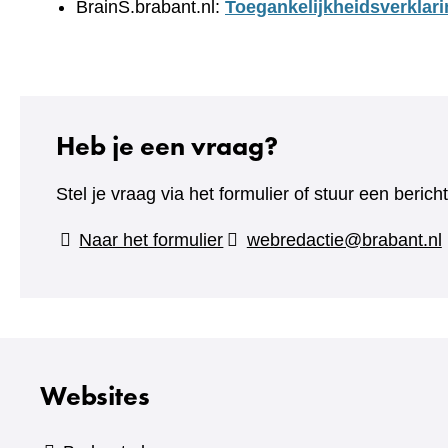
BrainS.brabant.nl:
Toegankelijkheidsverklari
Heb je een vraag?
Stel je vraag via het formulier of stuur een beric
(verwijst
Naar het formulier
webredactie@brabant.nl
naar
een
andere
website)
Websites