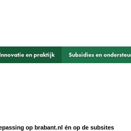
Ga
naar
e)
de
inhoud
Innovatie en praktijk
Subsidies en ondersteu
oepassing op brabant.nl én op de subsites