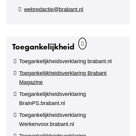
naar
webredactie@brabant.nl
een
andere
website)
Toegankelijkheid
Toegankelijkheidsverklaring brabant.nl
Toegankelijkheidsverklaring Brabant
Magazine
Toegankelijkheidsverklaring
BrainPS.brabant.nl
Toegankelijkheidsverklaring
Werkenvoor.brabant.nl