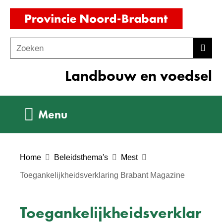
Ga
(naar
naar
homepag
de
Zoeken
Z
Zoek
inhoud
o
Landbouw en voedsel
e
k
e
Uitklappen
Menu
n
Home
Beleidsthema's
Mest
Toegankelijkheidsverklaring Brabant Magazine
Toegankelijkheidsverklar