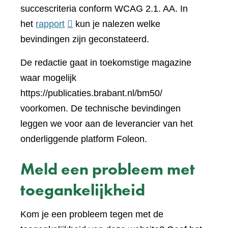
een
succescriteria conform WCAG 2.1. AA. In
(verwijst
ander
het
rapport
kun je nalezen welke
naar
websi
bevindingen zijn geconstateerd.
een
De redactie gaat in toekomstige magazine
andere
waar mogelijk
website)
https://publicaties.brabant.nl/bm50/
voorkomen. De technische bevindingen
leggen we voor aan de leverancier van het
onderliggende platform Foleon.
Meld een probleem met
toegankelijkheid
Kom je een probleem tegen met de