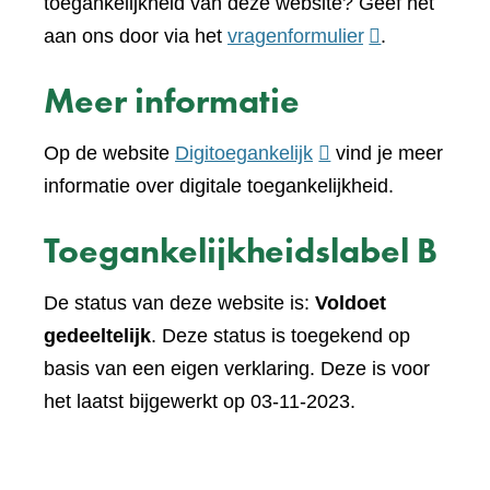
toegankelijkheid van deze website? Geef het
(verwijst
aan ons door via het
vragenformulier
.
naar
Meer informatie
een
andere
(verwijst
Op de website
Digitoegankelijk
vind je meer
website)
naar
informatie over digitale toegankelijkheid.
een
Toegankelijkheidslabel B
andere
website)
De status van deze website is:
Voldoet
gedeeltelijk
. Deze status is toegekend op
basis van een eigen verklaring. Deze is voor
het laatst bijgewerkt op 03-11-2023.