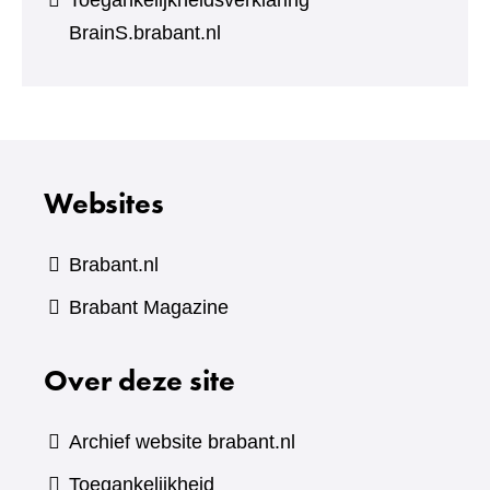
Toegankelijkheidsverklaring
BrainS.brabant.nl
Websites
Brabant.nl
(verwijst
Brabant Magazine
naar
Over deze site
een
andere
website)
Archief website brabant.nl
Toegankelijkheid