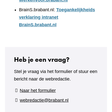
Werkenvoor.brabant.nl
BrainS.brabant.nl:
Toegankelijkheids
verklaring intranet
BrainS.brabant.nl
Heb je een vraag?
Stel je vraag via het formulier of stuur een
bericht naar de webredactie.
(verwijst
Naar het formulier
naar
webredactie@brabant.nl
een