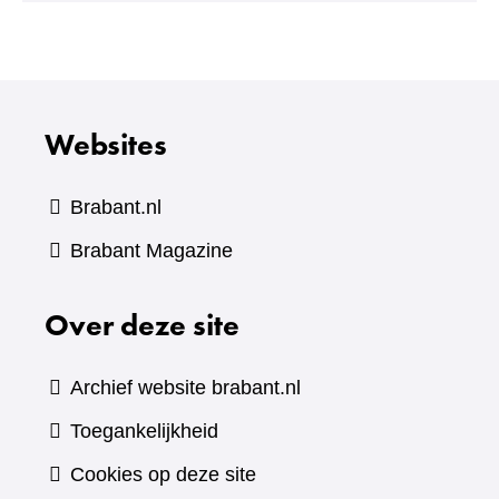
andere
website)
Websites
Brabant.nl
(verwijst
Brabant Magazine
naar
Over deze site
een
andere
website)
Archief website brabant.nl
Toegankelijkheid
Cookies op deze site