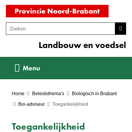
Ga
(naar
naar
homepag
de
Zoeken
Z
Zoek
inhoud
o
Landbouw en voedsel
e
k
e
Uitklappen
Menu
n
Home
Beleidsthema's
Biologisch in Brabant
Bio-adviseur
Toegankelijkheid
Toegankelijkheid