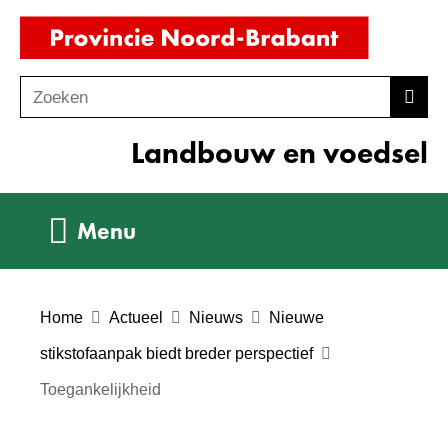
Ga
(naar
naar
homepag
de
Zoeken
Z
Zoek
inhoud
o
Landbouw en voedsel
e
k
e
Uitklappen
Menu
n
Home
Actueel
Nieuws
Nieuwe
stikstofaanpak biedt breder perspectief
Toegankelijkheid