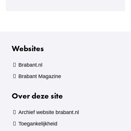
een
andere
website)
Websites
Brabant.nl
(verwijst
Brabant Magazine
naar
Over deze site
een
andere
website)
Archief website brabant.nl
Toegankelijkheid