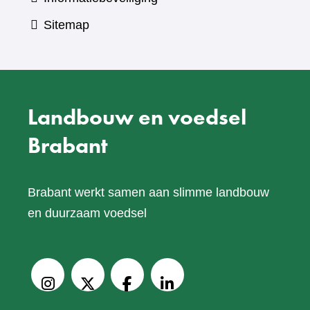
Sitemap
Landbouw en voedsel
Brabant
Brabant werkt samen aan slimme landbouw
en duurzaam voedsel
V
o
Instagram
X
Facebook
LinkedIn