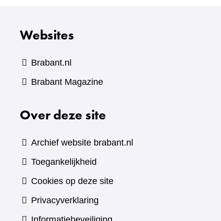
Websites
Brabant.nl
(verwijst
Brabant Magazine
naar
Over deze site
een
andere
website)
Archief website brabant.nl
Toegankelijkheid
Cookies op deze site
Privacyverklaring
Informatiebeveiliging