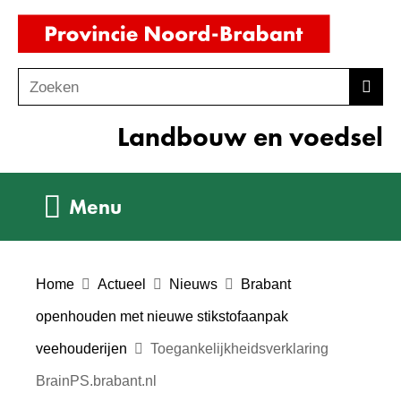
Ga
(naar
naar
homepag
de
Zoeken
Z
Zoek
inhoud
o
Landbouw en voedsel
e
k
e
Uitklappen
Menu
n
Home
Actueel
Nieuws
Brabant
openhouden met nieuwe stikstofaanpak
veehouderijen
Toegankelijkheidsverklaring
BrainPS.brabant.nl