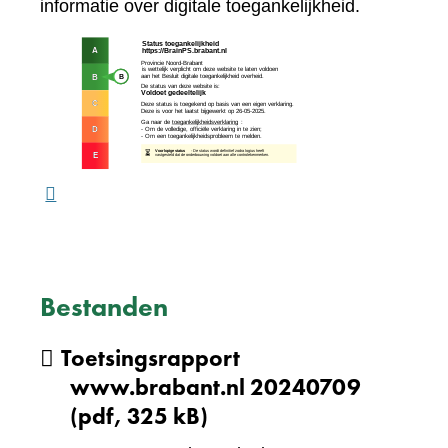
naar
informatie over digitale toegankelijkheid.
een
(verw
andere
naar
website)
een
ande
webs
Bestanden
Toetsingsrapport
www.brabant.nl 20240709
(pdf, 325 kB)