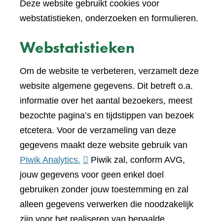
Deze website gebruikt cookies voor
webstatistieken, onderzoeken en formulieren.
Webstatistieken
Om de website te verbeteren, verzamelt deze
website algemene gegevens. Dit betreft o.a.
informatie over het aantal bezoekers, meest
bezochte pagina’s en tijdstippen van bezoek
etcetera. Voor de verzameling van deze
gegevens maakt deze website gebruik van
(verwijst
Piwik Analytics.
Piwik zal, conform AVG,
naar
jouw gegevens voor geen enkel doel
een
gebruiken zonder jouw toestemming en zal
andere
alleen gegevens verwerken die noodzakelijk
website)
zijn voor het realiseren van bepaalde