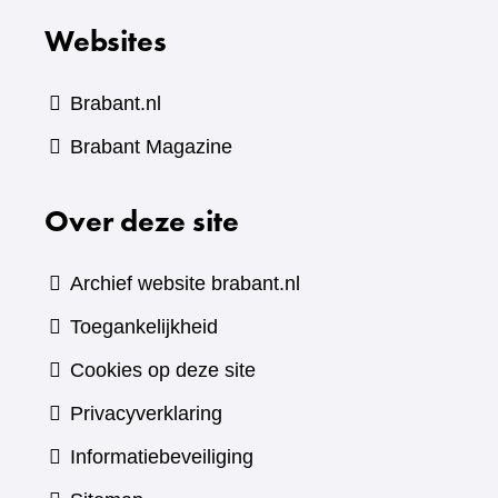
Websites
Brabant.nl
(verwijst
Brabant Magazine
naar
Over deze site
een
andere
website)
Archief website brabant.nl
Toegankelijkheid
Cookies op deze site
Privacyverklaring
Informatiebeveiliging