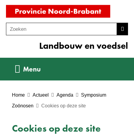
Ga
(naar
naar
homepag
de
Zoeken
Z
Zoek
inhoud
o
Landbouw en voedsel
e
k
e
Uitklappen
Menu
n
Home
Actueel
Agenda
Symposium
Zoönosen
Cookies op deze site
Cookies op deze site