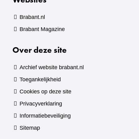
Brabant.nl
(verwijst
Brabant Magazine
naar
Over deze site
een
andere
website)
Archief website brabant.nl
Toegankelijkheid
Cookies op deze site
Privacyverklaring
Informatiebeveiliging
Sitemap