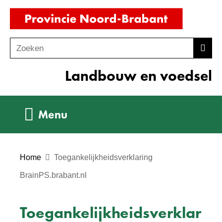
Ga
(naar
naar
homepag
de
Zoeken
Z
Zoek
inhoud
o
Landbouw en voedsel
e
k
e
Uitklappen
Menu
n
Home
Toegankelijkheidsverklaring
BrainPS.brabant.nl
Toegankelijkheidsverklar