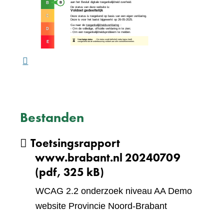
naar
website)
een
ande
webs
Bestanden
Toetsingsrapport
www.brabant.nl 20240709
(pdf, 325 kB)
WCAG 2.2 onderzoek niveau AA Demo
website Provincie Noord-Brabant