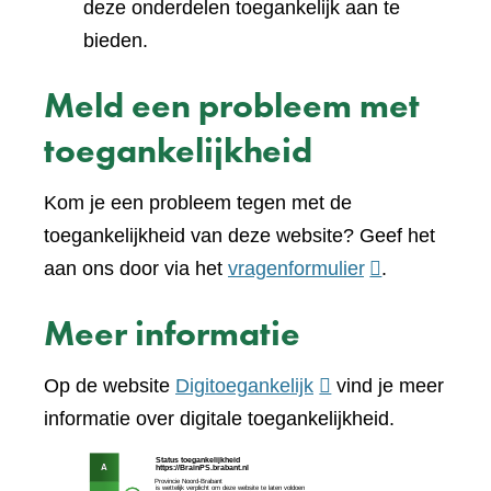
deze onderdelen toegankelijk aan te
bieden.
Meld een probleem met
toegankelijkheid
Kom je een probleem tegen met de
toegankelijkheid van deze website? Geef het
(verwijst
aan ons door via het
vragenformulier
.
naar
Meer informatie
een
andere
(verwijst
Op de website
Digitoegankelijk
vind je meer
website)
naar
informatie over digitale toegankelijkheid.
een
(verw
andere