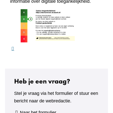
naar
informatie over digitale toegankelijkheid.
een
(verw
andere
naar
website)
een
ande
webs
Heb je een vraag?
Stel je vraag via het formulier of stuur een
bericht naar de webredactie.
(verwijst
Naar het formulier