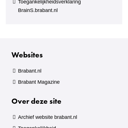
Toegankelijkheidsverklaring
BrainS.brabant.nl
Websites
Brabant.nl
(verwijst
Brabant Magazine
naar
Over deze site
een
andere
website)
Archief website brabant.nl