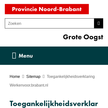
Ga
(naar
naar
homepag
de
Zoeken
Z
Zoek
inhoud
o
Grote Oogst
e
k
e
Uitklappen
Menu
n
Home
Sitemap
Toegankelijkheidsverklaring
Werkenvoor.brabant.nl
Toegankelijkheidsverklar