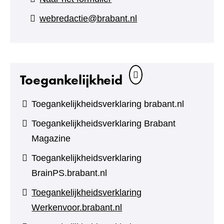
naar
webredactie@brabant.nl
een
andere
website)
Toegankelijkheid
Toegankelijkheidsverklaring brabant.nl
Toegankelijkheidsverklaring Brabant
Magazine
Toegankelijkheidsverklaring
BrainPS.brabant.nl
Toegankelijkheidsverklaring
Werkenvoor.brabant.nl