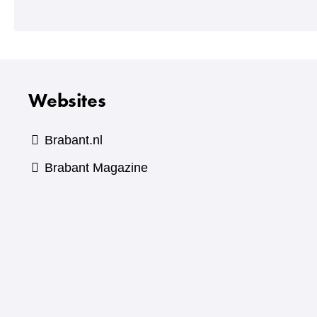
naar
een
andere
website)
Websites
Brabant.nl
(verwijst
Brabant Magazine
naar
een
andere
website)