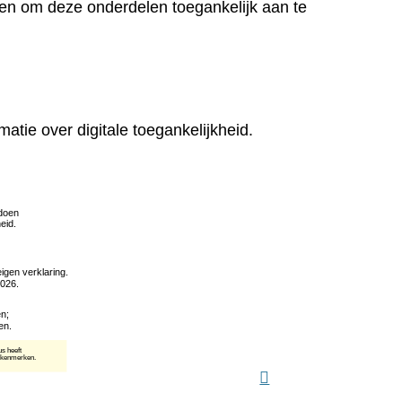
en om deze onderdelen toegankelijk aan te
matie over digitale toegankelijkheid.
(verwijst
naar
een
andere
website)