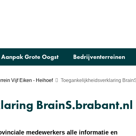
Ga
naar
e)
de
inhoud
Aanpak Grote Oogst
Bedrijventerreinen
rein Vijf Eiken - Heihoef
Toegankelijkheidsverklaring BrainS
laring BrainS.brabant.nl
ovinciale medewerkers alle informatie en