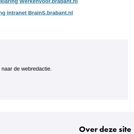
klaring Werkenvoor.brabant.nl
ng intranet BrainS.brabant.nl
ht naar de webredactie.
Over deze site