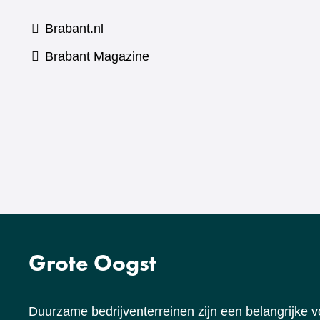
Brabant.nl
(verwijst
Brabant Magazine
naar
een
andere
website)
Grote Oogst
Duurzame bedrijventerreinen zijn een belangrijke