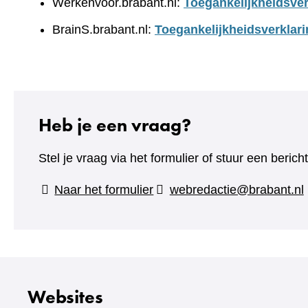
Werkenvoor.brabant.nl:
Toegankelijkheidsver
BrainS.brabant.nl:
Toegankelijkheidsverklari
Heb je een vraag?
Stel je vraag via het formulier of stuur een beric
(verwijst
Naar het formulier
webredactie@brabant.nl
naar
een
andere
website)
Websites