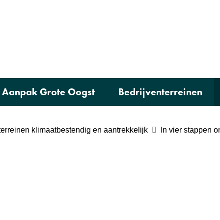
Ga
naar
e)
de
inhoud
Aanpak Grote Oogst
Bedrijventerreinen
terreinen klimaatbestendig en aantrekkelijk
In vier stappen 