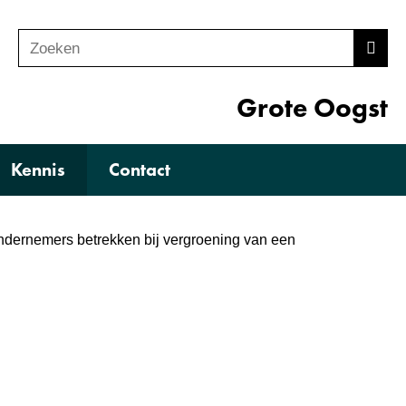
Zoeken
Z
Zoek
o
e
Grote Oogst
k
e
Kennis
Contact
n
ondernemers betrekken bij vergroening van een