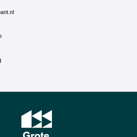
ant.nl
e
g