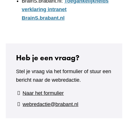
BrainS.brabant.nl:
Toegankelijkheids
verklaring intranet
BrainS.brabant.nl
Heb je een vraag?
Stel je vraag via het formulier of stuur een
bericht naar de webredactie.
(refers
Naar het formulier
to
webredactie@brabant.nl
a
different
website)