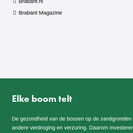
Brabant.nl
(verwijst
Brabant Magazine
naar
een
andere
website)
Elke boom telt
De gezondheid van de bossen op de zandgronden i
andere verdroging en verzuring. Daarom investere