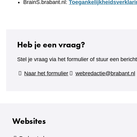
BrainS.brabant.nl:
Toegankelijkheidsverklari
Heb je een vraag?
Stel je vraag via het formulier of stuur een beric
(verwijst
Naar het formulier
webredactie@brabant.nl
naar
een
andere
website)
Websites