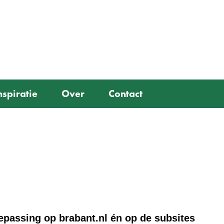
Ga
naar
e)
de
inhoud
nspiratie
Over
Contact
oepassing op brabant.nl én op de subsites