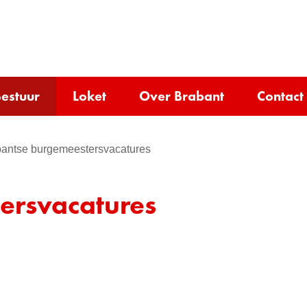
Ga
naar
e)
de
inhoud
estuur
Loket
Over Brabant
Contact
antse burgemeestersvacatures
ersvacatures