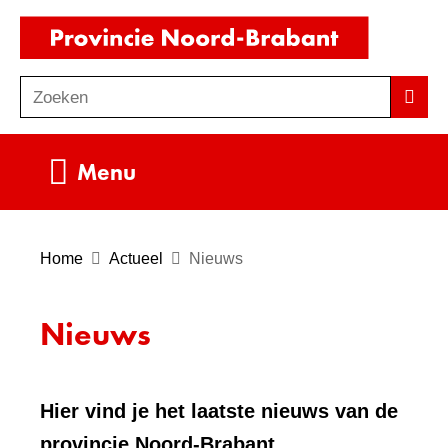
Ga
(naar
naar
homepag
de
Zoeken
Z
Zoek
inhoud
o
e
Uitklappen
Menu
k
e
n
Home
Actueel
Nieuws
Nieuws
Hier vind je het laatste nieuws van de
provincie Noord-Brabant.