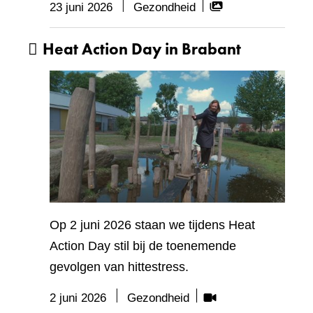
Bevat
23 juni 2026
Gezondheid
visueel
Heat Action Day in Brabant
element:
Fotocarrousel
Op 2 juni 2026 staan we tijdens Heat
Action Day stil bij de toenemende
gevolgen van hittestress.
Bevat
2 juni 2026
Gezondheid