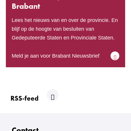
Brabant
Lees het nieuws van en over de provincie. En
blijf op de hoogte van besluiten van
Gedeputeerde Staten en Provinciale Staten.
(verwijst
Meld je aan voor Brabant Nieuwsbrief
naar
een
andere
website)
RSS-feed
R
S
S
Contact