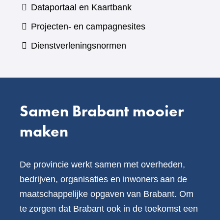
(verwijst
Dataportaal en Kaartbank
andere
naar
Projecten- en campagnesites
website)
een
Dienstverleningsnormen
andere
website)
Samen Brabant mooier
maken
De provincie werkt samen met overheden,
bedrijven, organisaties en inwoners aan de
maatschappelijke opgaven van Brabant. Om
te zorgen dat Brabant ook in de toekomst een