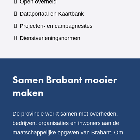
Open overheid
een
(verwijst
Dataportaal en Kaartbank
andere
naar
Projecten- en campagnesites
website)
een
Dienstverleningsnormen
andere
website)
Samen Brabant mooier
maken
De provincie werkt samen met overheden,
bedrijven, organisaties en inwoners aan de
maatschappelijke opgaven van Brabant. Om