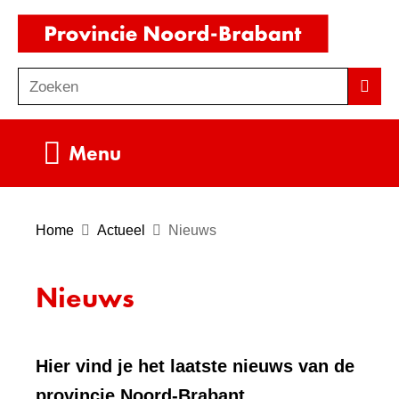
Ga
(naar
naar
homepag
de
Zoeken
Z
Zoek
inhoud
o
e
Uitklappen
Menu
k
e
n
Home
Actueel
Nieuws
Nieuws
Hier vind je het laatste nieuws van de
provincie Noord-Brabant.