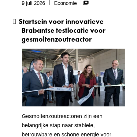
Bevat
9 juli 2026
Economie
visueel
Startsein voor innovatieve
element:
Fotocarrousel
Brabantse testlocatie voor
gesmoltenzoutreactor
Gesmoltenzoutreactoren zijn een
belangrijke stap naar stabiele,
betrouwbare en schone energie voor