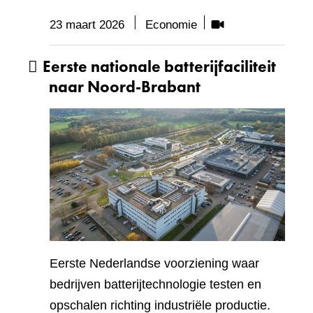
Bevat
23 maart 2026
Economie
visueel
Eerste nationale batterijfaciliteit
element:
Video
naar Noord-Brabant
Eerste Nederlandse voorziening waar
bedrijven batterijtechnologie testen en
opschalen richting industriële productie.