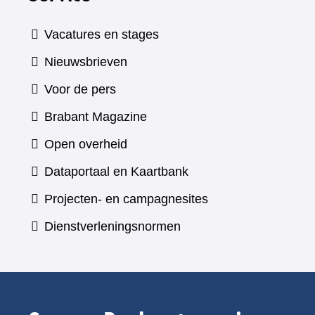
Vacatures en stages
Nieuwsbrieven
Voor de pers
(verwijst
Brabant Magazine
naar
Open overheid
een
(verwijst
Dataportaal en Kaartbank
andere
naar
Projecten- en campagnesites
website)
een
Dienstverleningsnormen
andere
website)