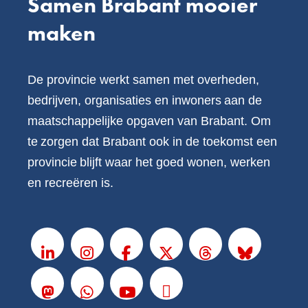
Samen Brabant mooier
maken
De provincie werkt samen met overheden,
bedrijven, organisaties en inwoners aan de
maatschappelijke opgaven van Brabant. Om
te zorgen dat Brabant ook in de toekomst een
provincie blijft waar het goed wonen, werken
en recreëren is.
V
o
LinkedIn
Instagram
Facebook
X
Threads
BlueSky
l