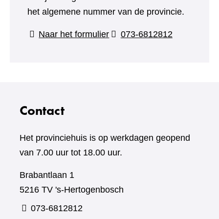
het algemene nummer van de provincie.
(verwijst
Naar het formulier
073-6812812
naar
een
andere
website)
Contact
Het provinciehuis is op werkdagen geopend
van 7.00 uur tot 18.00 uur.
Brabantlaan 1
5216 TV 's-Hertogenbosch
073-6812812