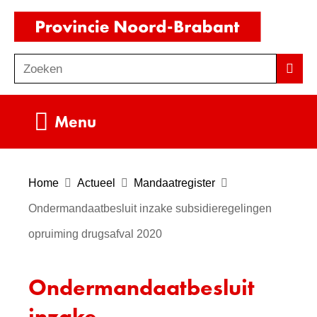
Ga
(naar
naar
homepag
de
Zoeken
Z
Zoek
inhoud
o
e
Uitklappen
Menu
k
e
n
Home
Actueel
Mandaatregister
Ondermandaatbesluit inzake subsidieregelingen
opruiming drugsafval 2020
Ondermandaatbesluit
inzake