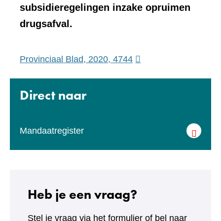
subsidieregelingen inzake opruimen
drugsafval.
(verwijst
Provinciaal Blad, 2020, 4744
naar
een
Direct naar
andere
website)
Mandaatregister
Heb je een vraag?
Stel je vraag via het formulier of bel naar