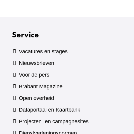
Service
Vacatures en stages
Nieuwsbrieven
Voor de pers
(verwijst
Brabant Magazine
naar
Open overheid
een
(verwijst
Dataportaal en Kaartbank
andere
naar
Projecten- en campagnesites
website)
een
Dienstverleningsnormen