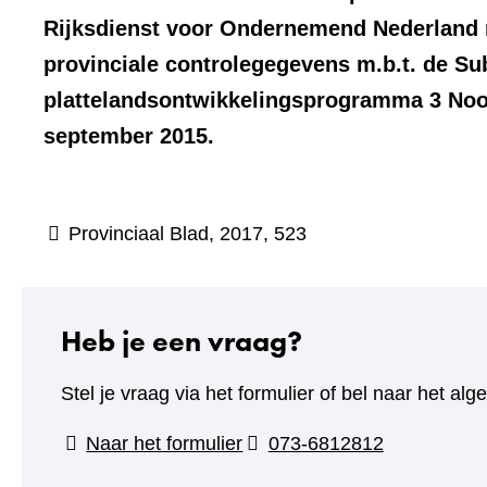
Rijksdienst voor Ondernemend Nederland 
provinciale controlegegevens m.b.t. de Su
plattelandsontwikkelingsprogramma 3 Noor
september 2015.
(verwijst
Provinciaal Blad, 2017, 523
naar
een
andere
Heb je een vraag?
website)
Stel je vraag via het formulier of bel naar het 
(verwijst
Naar het formulier
073-6812812
naar