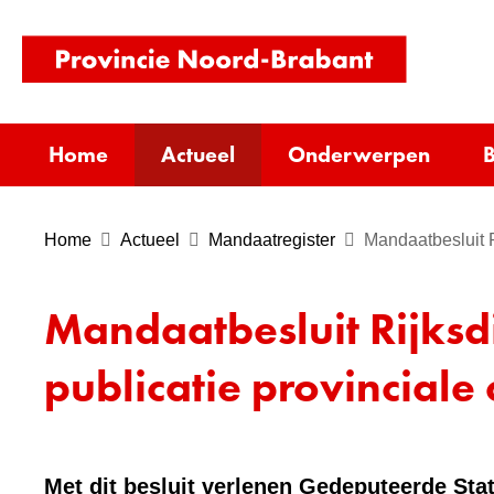
(naar
homepag
Home
Actueel
Onderwerpen
B
Home
Actueel
Mandaatregister
Mandaatbesluit 
Mandaatbesluit Rijks
publicatie provincial
Met dit besluit verlenen Gedeputeerde Sta