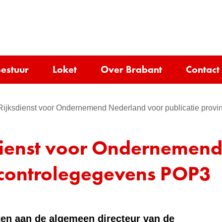
Ga
naar
e)
de
inhoud
estuur
Loket
Over Brabant
Contact
Rijksdienst voor Ondernemend Nederland voor publicatie prov
dienst voor Ondernemen
e controlegegevens POP3
ten aan de algemeen directeur van de