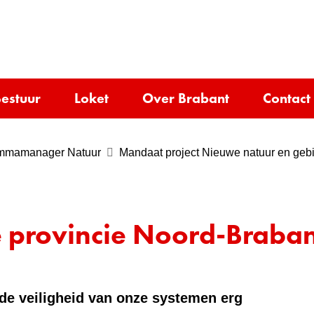
Ga
naar
e)
de
inhoud
estuur
Loket
Over Brabant
Contact
ammamanager Natuur
Mandaat project Nieuwe natuur en gebi
e provincie Noord-Braban
 de veiligheid van onze systemen erg