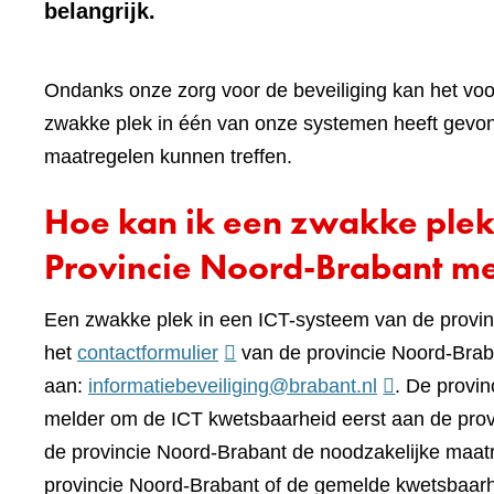
belangrijk.
Ondanks onze zorg voor de beveiliging kan het voo
zwakke plek in één van onze systemen heeft gevond
maatregelen kunnen treffen.
Hoe kan ik een zwakke plek
Provincie Noord-Brabant m
Een zwakke plek in een ICT-systeem van de provin
(verwijst
het
contactformulier
van de provincie Noord-Braba
naar
aan:
informatiebeveiliging@brabant.nl
. De provi
een
melder om de ICT kwetsbaarheid eerst aan de prov
andere
de provincie Noord-Brabant de noodzakelijke maatre
website)
provincie Noord-Brabant of de gemelde kwetsbaar