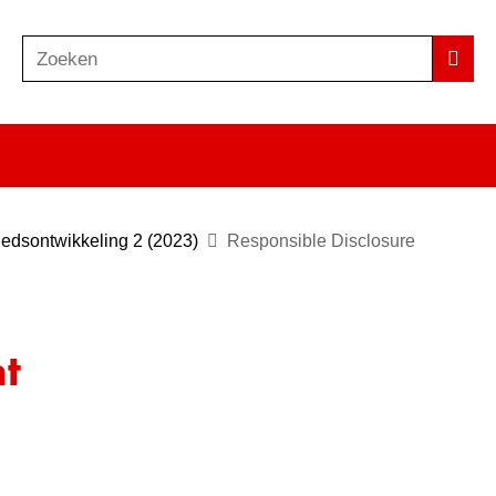
Zoeken
Z
Zoek
o
e
k
e
n
edsontwikkeling 2 (2023)
Responsible Disclosure
t