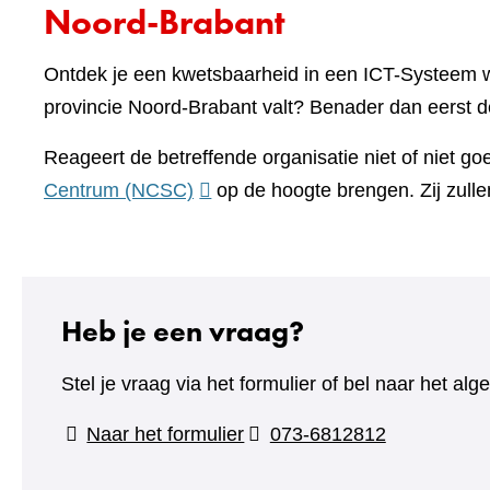
Noord-Brabant
Ontdek je een kwetsbaarheid in een ICT-Systeem w
provincie Noord-Brabant valt? Benader dan eerst de
Reageert de betreffende organisatie niet of niet g
(verwijst
Centrum (NCSC)
op de hoogte brengen. Zij zulle
naar
een
andere
website)
Heb je een vraag?
Stel je vraag via het formulier of bel naar het 
(verwijst
Naar het formulier
073-6812812
naar