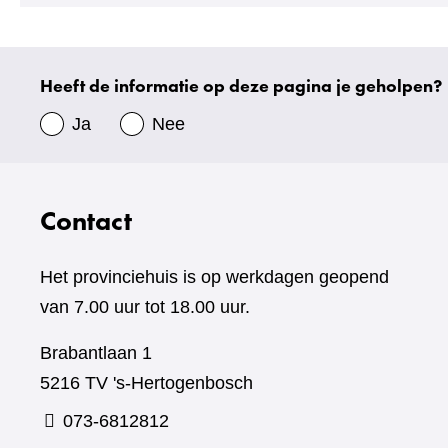
een
andere
website)
Heeft de informatie op deze pagina je geholpen?
Uw
gegevens
Ja
Nee
Contact
Het provinciehuis is op werkdagen geopend
van 7.00 uur tot 18.00 uur.
Brabantlaan 1
5216 TV 's-Hertogenbosch
073-6812812