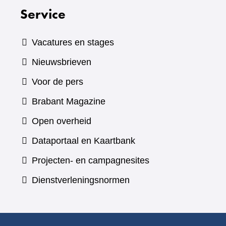
Service
Vacatures en stages
Nieuwsbrieven
Voor de pers
(verwijst
Brabant Magazine
naar
Open overheid
een
(verwijst
Dataportaal en Kaartbank
andere
naar
Projecten- en campagnesites
website)
een
Dienstverleningsnormen
andere
website)