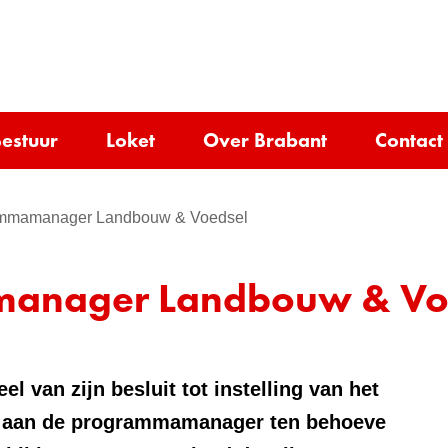
Ga
naar
e)
de
inhoud
estuur
Loket
Over Brabant
Contact
ammamanager Landbouw & Voedsel
anager Landbouw & Vo
l van zijn besluit tot instelling van het
 aan de programmamanager ten behoeve