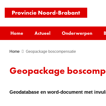
(naar
homepag
Home
Actueel
Onderwerpen
B
Home
Geopackage boscompensatie
Geopackage boscomp
Geodatabase en word-document met invuli