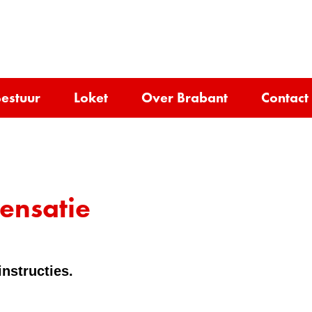
Ga
naar
e)
de
inhoud
estuur
Loket
Over Brabant
Contact
ensatie
nstructies.