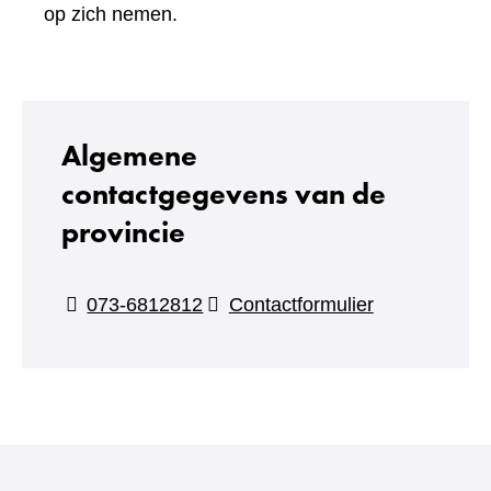
een
op zich nemen.
andere
website)
Algemene
contactgegevens van de
provincie
(verwijst
073-6812812
Contactformulier
naar
een
andere
website)