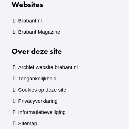
Websites
Brabant.nl
(verwijst
Brabant Magazine
naar
Over deze site
een
andere
website)
Archief website brabant.nl
Toegankelijkheid
Cookies op deze site
Privacyverklaring
Informatiebeveiliging
Sitemap