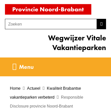
Ga
(naar
naar
homepag
de
Zoeken
Z
Zoek
inhoud
o
Wegwijzer Vitale
e
k
Vakantieparken
e
n
Uitklappen
Menu
Home
Actueel
Kwaliteit Brabantse
vakantieparken verbeterd
Responsible
Disclosure provincie Noord-Brabant