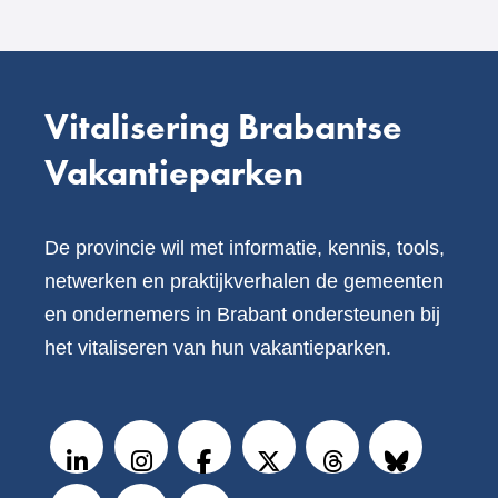
Vitalisering Brabantse
Vakantieparken
De provincie wil met informatie, kennis, tools,
netwerken en praktijkverhalen de gemeenten
en ondernemers in Brabant ondersteunen bij
het vitaliseren van hun vakantieparken.
V
o
LinkedIn
Instagram
Facebook
X
Threads
BlueSky