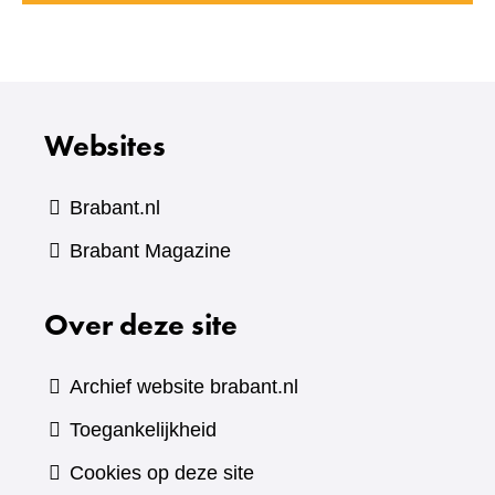
een
andere
website)
Websites
Brabant.nl
(verwijst
Brabant Magazine
naar
Over deze site
een
andere
website)
Archief website brabant.nl
Toegankelijkheid
Cookies op deze site