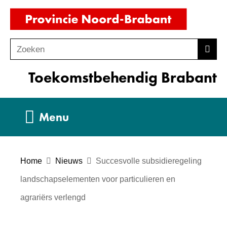
Ga
(naar
naar
homepag
de
Zoeken
Z
Zoek
inhoud
o
Toekomstbehendig Brabant
e
k
e
Uitklappen
Menu
n
Home
Nieuws
Succesvolle subsidieregeling
landschapselementen voor particulieren en
agrariërs verlengd