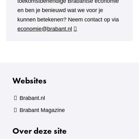
toekomstbehendige Brabantse economie
en ben je benieuwd wat we voor je
kunnen betekenen? Neem contact op via
economie@brabant.nl
Websites
Brabant.nl
(verwijst
Brabant Magazine
naar
Over deze site
een
andere