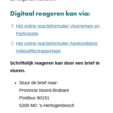
Digitaal reageren kan via:
Het online reactieformulier Voornemen en
(verwijst
Participatie
naar
Het online reactieformulier Aankondiging
een
(verwijst
milieueffectrapportage
andere
naar
Schriftelijk reageren kan door een brief te
website)
een
sturen.
andere
website)
Stuur de brief naar:
Provincie Noord-Brabant
Postbus 90151
5200 MC ’s-Hertogenbosch