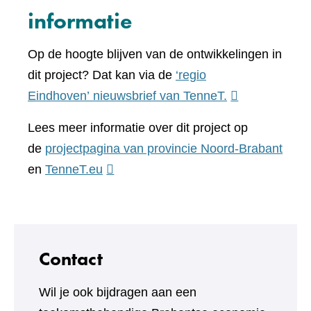
informatie
Op de hoogte blijven van de ontwikkelingen in
dit project? Dat kan via de
‘regio
(verwijst
Eindhoven’ nieuwsbrief van TenneT.
naar
Lees meer informatie over dit project op
een
de
projectpagina van provincie Noord-Brabant
andere
(verwijst
en
TenneT.eu
website)
naar
een
andere
website)
Contact
Wil je ook bijdragen aan een