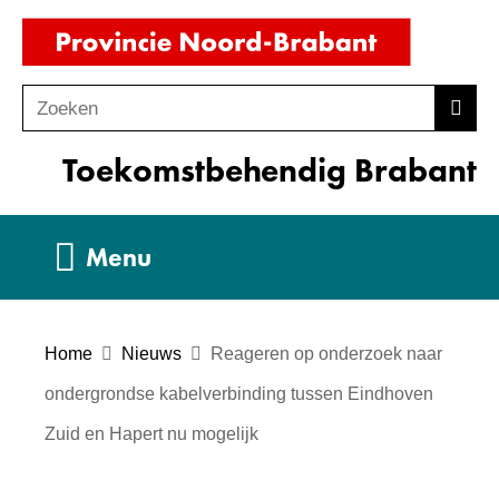
Ga
(naar
naar
homepag
de
Zoeken
Z
Zoek
inhoud
o
Toekomstbehendig Brabant
e
k
e
Uitklappen
Menu
n
Home
Nieuws
Reageren op onderzoek naar
ondergrondse kabelverbinding tussen Eindhoven
Zuid en Hapert nu mogelijk