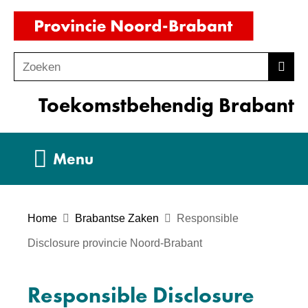
Ga
(naar
naar
homepag
de
Zoeken
Z
Zoek
inhoud
o
Toekomstbehendig Brabant
e
k
e
Uitklappen
Menu
n
Home
Brabantse Zaken
Responsible
Disclosure provincie Noord-Brabant
Responsible Disclosure