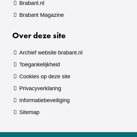
Brabant.nl
(verwijst
Brabant Magazine
naar
Over deze site
een
andere
website)
Archief website brabant.nl
Toegankelijkheid
Cookies op deze site
Privacyverklaring
Informatiebeveiliging
Sitemap