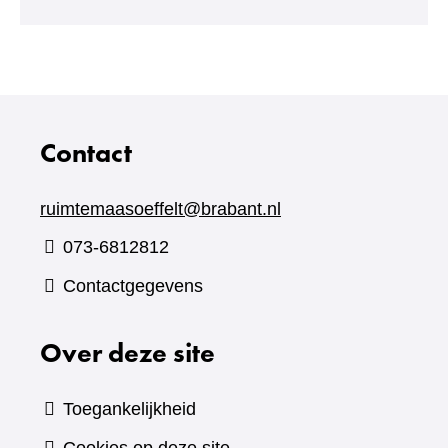
andere
website)
Contact
ruimtemaasoeffelt@brabant.nl
073-6812812
Contactgegevens
Over deze site
Toegankelijkheid