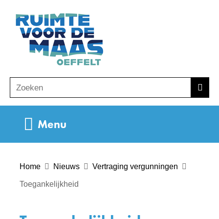
Ga
(naar
naar
homepage)
de
inhoud
Zoeken
Z
Zoek
o
e
Uitklappen
Menu
k
e
n
Home
Nieuws
Vertraging vergunningen
Toegankelijkheid