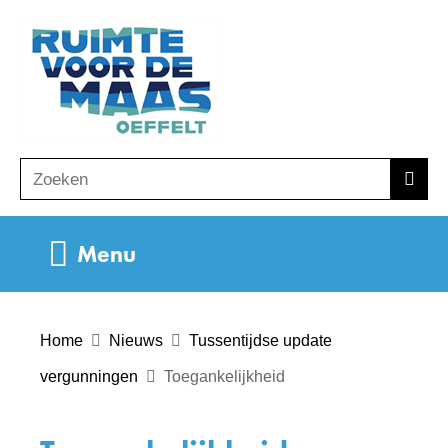
Ga
(naar
naar
homepage)
de
inhoud
Zoeken
Z
Zoek
o
e
Uitklappen
Menu
k
e
n
Home
Nieuws
Tussentijdse update
vergunningen
Toegankelijkheid