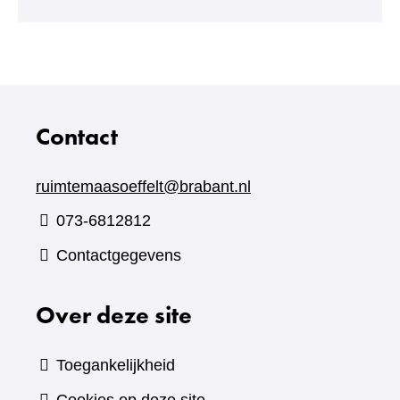
andere
website)
Contact
ruimtemaasoeffelt@brabant.nl
073-6812812
Contactgegevens
Over deze site
Toegankelijkheid