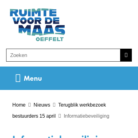
Ga
(naar
naar
homepage)
de
inhoud
Zoeken
Z
Zoek
o
e
Uitklappen
Menu
k
e
n
Home
Nieuws
Terugblik werkbezoek
bestuurders 15 april
Informatiebeveiliging