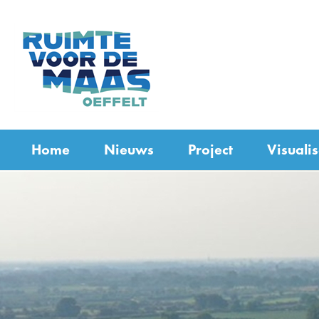
(naar
homepage)
Home
Nieuws
Project
Visualis