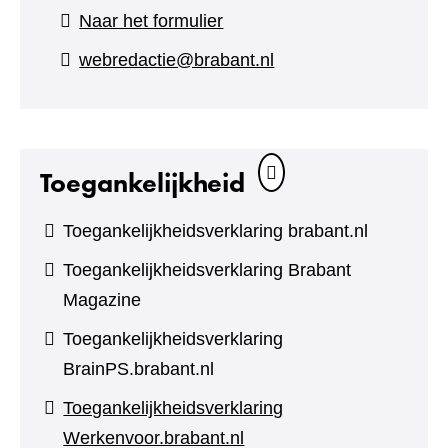
(verwijst
Naar het formulier
naar
webredactie@brabant.nl
een
andere
website)
Toegankelijkheid
Toegankelijkheidsverklaring brabant.nl
Toegankelijkheidsverklaring Brabant
Magazine
Toegankelijkheidsverklaring
BrainPS.brabant.nl
Toegankelijkheidsverklaring
Werkenvoor.brabant.nl