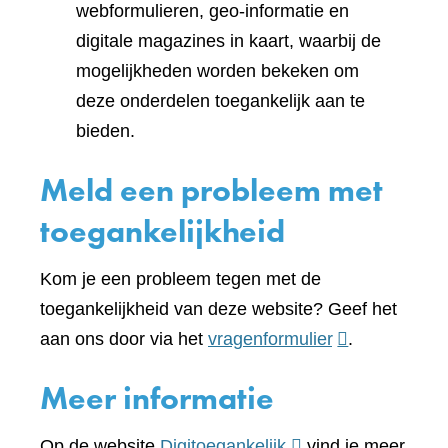
webformulieren, geo-informatie en
digitale magazines in kaart, waarbij de
mogelijkheden worden bekeken om
deze onderdelen toegankelijk aan te
bieden.
Meld een probleem met
toegankelijkheid
Kom je een probleem tegen met de
toegankelijkheid van deze website? Geef het
(verwijst
aan ons door via het
vragenformulier
.
naar
Meer informatie
een
andere
(verwijst
Op de website
Digitoegankelijk
vind je meer