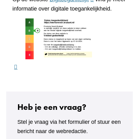
website)
naar
informatie over digitale toegankelijkheid.
een
(verw
andere
naar
website)
een
ande
webs
Heb je een vraag?
Stel je vraag via het formulier of stuur een
bericht naar de webredactie.