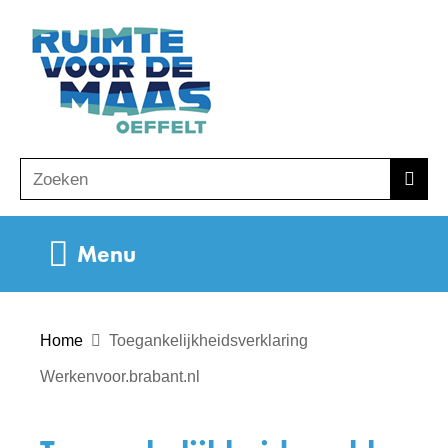
Ga
(naar
naar
homepage)
de
inhoud
Zoeken
Z
Zoek
o
e
Uitklappen
Menu
k
e
n
Home
Toegankelijkheidsverklaring
Werkenvoor.brabant.nl