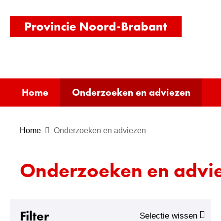
(naar
homepag
Home
Onderzoeken en adviezen
A
Home
Onderzoeken en adviezen
a
n
Onderzoeken en advi
t
a
l
r
Filter
Selectie wissen