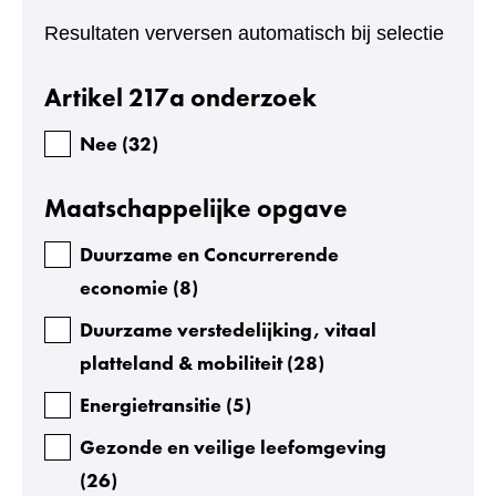
e
Resultaten verversen automatisch bij selectie
s
u
Facetten
Artikel 217a onderzoek
l
t
Nee
(
32
)
a
Maatschappelijke opgave
t
e
Duurzame en Concurrerende
n
economie
(
8
)
:
Duurzame verstedelijking, vitaal
3
platteland & mobiliteit
(
28
)
2
Energietransitie
(
5
)
Gezonde en veilige leefomgeving
(
26
)