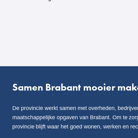
naar
een
andere
website)
Samen Brabant mooier mak
De provincie werkt samen met overheden, bedrijve
maatschappelijke opgaven van Brabant. Om te zorg
provincie blijft waar het goed wonen, werken en rec