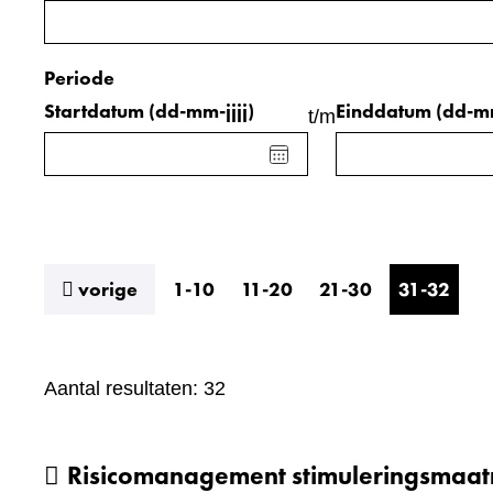
binnen
de
Periode
index
Startdatum
(dd-mm-jjjj)
Einddatum
(dd-mm
t/m
Kies
datum
voor
veld
Startdatum
(dd-
resultaten
vorige
1-10
11-20
21-30
31-32
mm-
jjjj)
Aantal resultaten: 32
Risicomanagement stimuleringsmaa