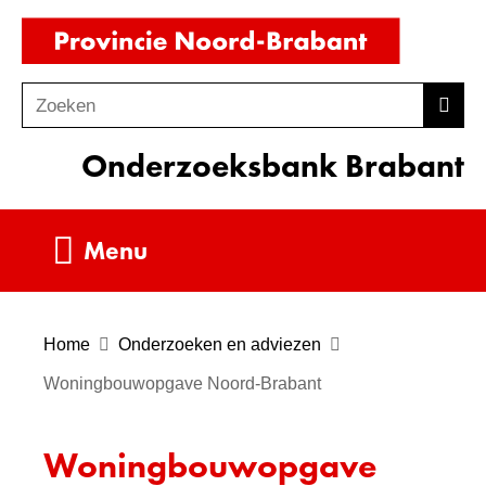
Ga
(naar
naar
homepag
de
Zoeken
Z
Zoek
inhoud
o
Onderzoeksbank Brabant
e
k
e
Uitklappen
Menu
n
Home
Onderzoeken en adviezen
Woningbouwopgave Noord-Brabant
Woningbouwopgave