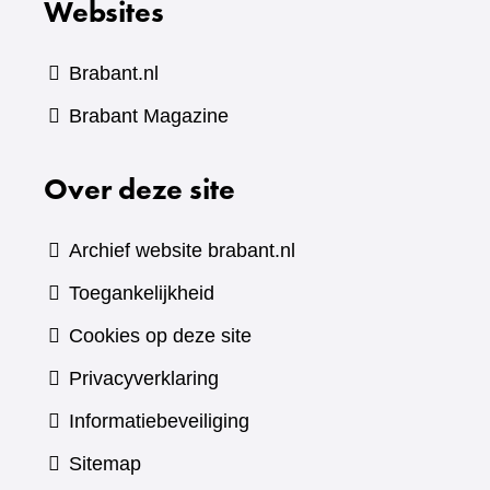
Websites
Brabant.nl
(verwijst
Brabant Magazine
naar
Over deze site
een
andere
website)
Archief website brabant.nl
Toegankelijkheid
Cookies op deze site
Privacyverklaring
Informatiebeveiliging
Sitemap